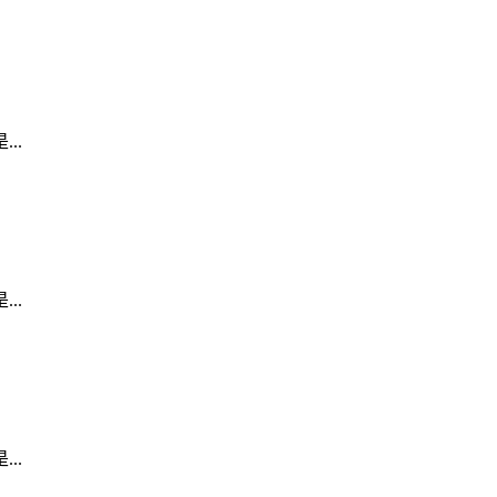
..
..
..