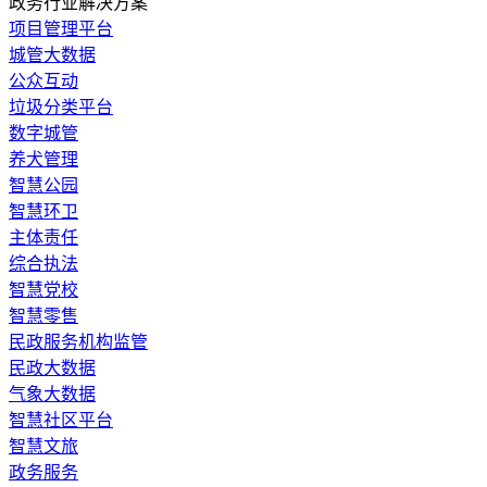
政务行业解决方案
​项目管理平台
城管大数据
公众互动
垃圾分类平台
数字城管
养犬管理
智慧公园
智慧环卫
主体责任
综合执法
智慧党校
智慧零售
民政服务机构监管
民政大数据
气象大数据
智慧社区平台
智慧文旅
政务服务