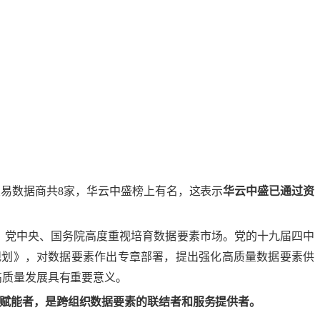
交易数据商共8家，华云中盛榜上有名，这表示
华云中盛已通过资
。党中央、国务院高度重视培育数据要素市场。党的十九届四中
规划》，对数据要素作出专章部署，提出强化高质量数据要素供
高质量发展具有重要意义。
赋能者，是跨组织数据要素的联结者和服务提供者。