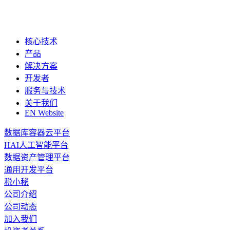
核心技术
产品
解决方案
开发者
服务与技术
关于我们
EN Website
数据库容器云平台
HAI人工智能平台
数据资产管理平台
通用开发平台
税小秘
公司介绍
公司动态
加入我们