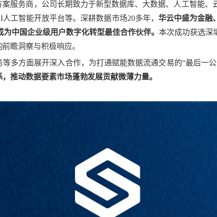
方案服务商，公司长期致力于新型数据库、大数据、人工智能、
AI人工智能开放平台等。深耕数据市场20多年，
华云中盛为金融
成为中国企业级用户数字化转型最佳合作伙伴。
本次成功获选深
的前瞻洞察与积极响应。
务等多方面展开深入合作，为打通赋能数据流通交易的
“最后一
系，推动数据要素市场蓬勃发展贡献微薄力量。